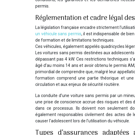
permis.
Réglementation et cadre légal de
La législation française encadre strictement l’utili
un véhicule sans permis
, il est indispensable de bi
de formation et de limitations techniques.
Ces véhicules, également appelés quadricycles léger
Les voitures sans permis destinées aux adolescents
dépassant pas 4 kW. Ces restrictions techniques s’a
âgé d’au moins 14 ans et avoir obtenu le permis AM
primordial de comprendre que, malgré leur appellatio
formation comprend une partie théorique et une p
circulation et aux enjeux de sécurité routière.
La conduite d’une voiture sans permis par un mineu
une prise de conscience accrue des risques et des dev
dans ce processus. Ils doivent non seulement don
également responsables civilement des actes de l
causer l’adolescent lors de l’utilisation du véhicule.
Types d’assurances adaptées 