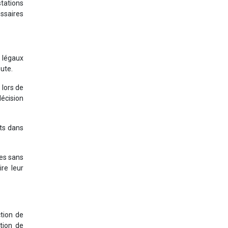
stations
essaires
 légaux
oute.
 lors de
décision
nts dans
res sans
re leur
tion de
tion de