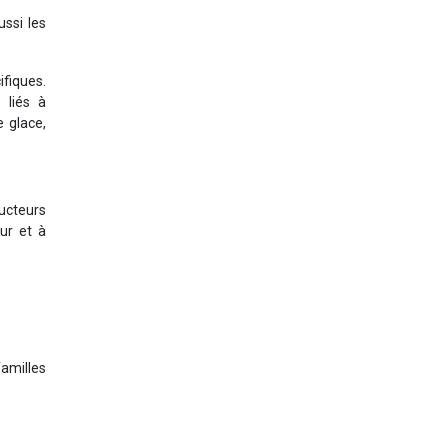
ussi les
ifiques.
 liés à
e glace,
ucteurs
ur et à
familles