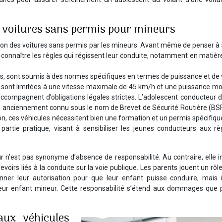
s voitures sans permis pour mineurs
sation des voitures sans permis par les mineurs. Avant même de penser à
en connaître les règles qui régissent leur conduite, notamment en matièr
s, sont soumis à des normes spécifiques en termes de puissance et de 
 sont limitées à une vitesse maximale de 45 km/h et une puissance mo
ccompagnent d’obligations légales strictes. L’adolescent conducteur d
, anciennement connu sous le nom de Brevet de Sécurité Routière (BSR)
n, ces véhicules nécessitent bien une formation et un permis spécifiqu
artie pratique, visant à sensibiliser les jeunes conducteurs aux rè
r n’est pas synonyme d’absence de responsabilité. Au contraire, elle 
oirs liés à la conduite sur la voie publique. Les parents jouent un rôle
ner leur autorisation pour que leur enfant puisse conduire, mais i
eur enfant mineur. Cette responsabilité s’étend aux dommages que p
aux véhicules