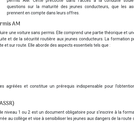
permis AM. Cette précocité dans l’accès à la conduite soul
questions sur la maturité des jeunes conducteurs, que les as
prennent en compte dans leurs offres.
permis AM
uire une voiture sans permis. Elle comprend une partie théorique et un
uite et de la sécurité routière aux jeunes conducteurs. La formation p
e et sur route. Elle aborde des aspects essentiels tels que :
s agréées et constitue un prérequis indispensable pour l’obtentio
 (ASSR)
de niveau 1 ou 2 est un document obligatoire pour s’inscrire à la form
ée au collège et vise à sensibiliser les jeunes aux dangers de la route 