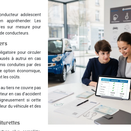
onducteur adolescent
ien appréhender. Les
res sur mesure pour
 de conducteurs.
gers
igatoire pour circuler
ausés à autrui en cas
rmis conduites par des
ne option économique,
t les coûts.
 au tiers ne couvre pas
teur en cas d’accident
oigneusement si cette
leur du véhicule et des
iturettes