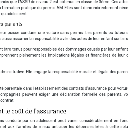
andis que l’ASSR de niveau 2 est obtenue en classe de 3ème. Ces atte
 la formation pratique du permis AM. Elles sont donc indirectement néc
t qu’adolescent.
des parents
neur puisse conduire une voiture sans permis. Les parents ou tuteurs
aussi assumer la responsabilité civile des actes de leur enfant sur la r
ent être tenus pour responsables des dommages causés par leur enfant
 comprennent pleinement les implications légales et financières de leur 
administrative. Elle engage la responsabilité morale et légale des pare
té parentale dans l’établissement des contrats d’assurance pour voitu
compagnies peuvent exiger une déclaration formelle des parents, voi
 contrat.
nt le coût de l’assurance
mis conduite par un adolescent peut varier considérablement en fonc
et aux familles de mieux anticiper les dépenses liées à cette solu