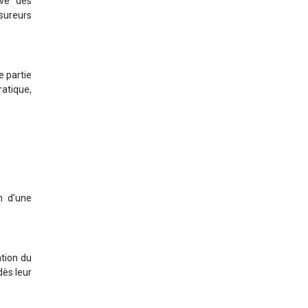
ève des
sureurs
e partie
ratique,
n d’une
ation du
dès leur