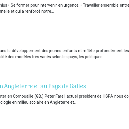
us • Se former pour intervenir en urgence, • Travailler ensemble ent
nnelle et qui a renforcé notre…
ans le développement des jeunes enfants et reflète profondément les c
lité des modèles très variés selon les pays, les politiques…
en Angleterre et au Pays de Galles
xeter en Cornouaille (GB,) Peter Farell actuel président de l’ISPA nous
hologie en milieu scolaire en Angleterre et…