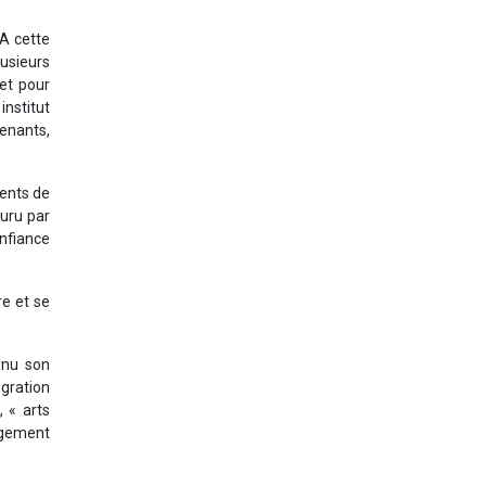
 A cette
usieurs
 et pour
institut
venants,
ents de
ouru par
onfiance
re et se
enu son
gration
 « arts
angement