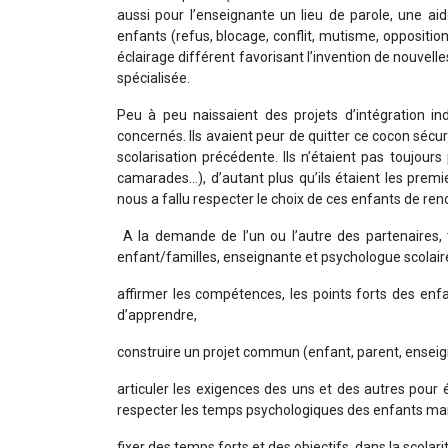
aussi pour l’enseignante un lieu de parole, une ai
enfants (refus, blocage, conflit, mutisme, oppositi
éclairage différent favorisant l’invention de nouve
spécialisée.
Peu à peu naissaient des projets d’intégration ind
concernés. Ils avaient peur de quitter ce cocon séc
scolarisation précédente. Ils n’étaient pas toujour
camarades…), d’autant plus qu’ils étaient les premi
nous a fallu respecter le choix de ces enfants de ren
A la demande de l’un ou l’autre des partenaires, 
enfant/familles, enseignante et psychologue scolair
affirmer les compétences, les points forts des enfan
d’apprendre,
construire un projet commun (enfant, parent, enseignan
articuler les exigences des uns et des autres pour é
respecter les temps psychologiques des enfants mai
fixer des temps forts et des objectifs dans la scolari