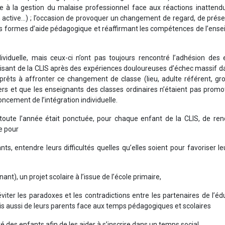
de à la gestion du malaise professionnel face aux réactions inattend
on active…) ; l’occasion de provoquer un changement de regard, de prés
lles formes d’aide pédagogique et réaffirmant les compétences de l’ens
ividuelle, mais ceux-ci n’ont pas toujours rencontré l’adhésion des 
urisant de la CLIS après des expériences douloureuses d’échec massif d
s prêts à affronter ce changement de classe (lieu, adulte référent, g
ers et que les enseignants des classes ordinaires n’étaient pas promot
oncement de l’intégration individuelle.
toute l’année était ponctuée, pour chaque enfant de la CLIS, de ren
e pour
ts, entendre leurs difficultés quelles qu’elles soient pour favoriser le
t), un projet scolaire à l’issue de l’école primaire,
viter les paradoxes et les contradictions entre les partenaires de l’éd
s aussi de leurs parents face aux temps pédagogiques et scolaires
té des enfants afin de les aider à s’inscrire dans un temps social.