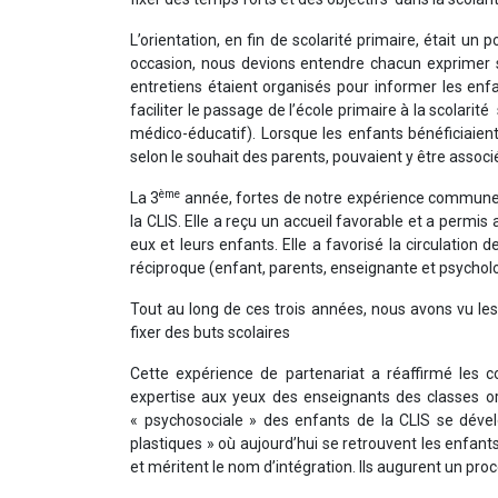
L’orientation, en fin de scolarité primaire, était u
occasion, nous devions entendre chacun exprimer s
entretiens étaient organisés pour informer les enfan
faciliter le passage de l’école primaire à la scolar
médico-éducatif). Lorsque les enfants bénéficiaient 
selon le souhait des parents, pouvaient y être associ
ème
La 3
année, fortes de notre expérience commune,
la CLIS. Elle a reçu un accueil favorable et a permi
eux et leurs enfants. Elle a favorisé la circulation 
réciproque (enfant, parents, enseignante et psycholo
Tout au long de ces trois années, nous avons vu les
fixer des buts scolaires
Cette expérience de partenariat a réaffirmé les c
expertise aux yeux des enseignants des classes ord
« psychosociale » des enfants de la CLIS se dével
plastiques » où aujourd’hui se retrouvent les enfant
et méritent le nom d’intégration. Ils augurent un pr