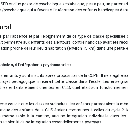
RASED et d’un poste de psychologue scolaire que, peu à peu, un partenari
e /psychologue qui a favorisé l’intégration des enfants handicapés dans
rural
ée par l’absence et par l’éloignement de ce type de classe spécialisée
vait permettre aux enfants des alentours, dont le handicap avait été rec
tion proche de leur lieu d’habitation (environ 15 km) dans une petite 
patiale », à l’intégration « psychosociale »
enfants y sont inscrits après proposition de la CCPE. Il ne s’agit en
rojet pédagogique n’insérait cette classe dans l’école. Les enseigna
 les enfants étaient orientés en CLIS, quel était son fonctionnement
 même couloir que les classes ordinaires, les enfants partageaient la m
tique des enfants de la CLIS étaient communes à celles du cycle 2. M
 même table à la cantine, aucune intégration individuelle dans les 
issait bien là d’une intégration essentiellement «
spatiale
».