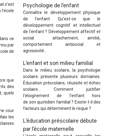
at s’est
Psychologie de l’enfant
 l’école
Connaître le développement physique
de l’enfant. Qu’est-ce que le
développement cognitif et intellectuel
de l’enfant ? Développement affectif et
social : attachement, amitié,
 dans ce
comportement antisocial et
onnu par
agressivité…
école de
L’enfant et son milieu familial
Dans le milieu scolaire, la psychologie
scolaire présente plusieurs domaines.
core que
Éducation préscolaire, réussite et échec
nts des
scolaire… Comment justifier
, quels
l’éloignement de l’enfant hors
de son quotidien familial ? Existe
-t-il des
facteurs qui déterminent le risque ?
ême cour
ais les
L’éducation préscolaire débute
classes
par l’école maternelle