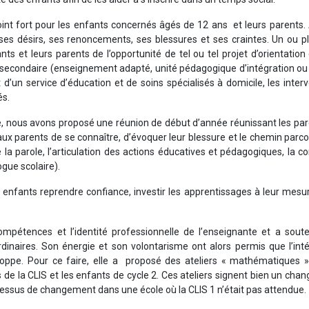
n point fort pour les enfants concernés âgés de 12 ans et leurs parents.
es désirs, ses renoncements, ses blessures et ses craintes. Un ou pl
ts et leurs parents de l’opportunité de tel ou tel projet d’orientation
ité secondaire (enseignement adapté, unité pédagogique d’intégration ou 
d’un service d’éducation et de soins spécialisés à domicile, les inter
és.
 nous avons proposé une réunion de début d’année réunissant les par
s aux parents de se connaître, d’évoquer leur blessure et le chemin parc
de la parole, l’articulation des actions éducatives et pédagogiques, la c
gue scolaire).
 enfants reprendre confiance, investir les apprentissages à leur mesu
ompétences et l’identité professionnelle de l’enseignante et a sout
inaires. Son énergie et son volontarisme ont alors permis que l’inté
oppe. Pour ce faire, elle a proposé des ateliers « mathématiques »,
s de la CLIS et les enfants de cycle 2. Ces ateliers signent bien un ch
ocessus de changement dans une école où la CLIS 1 n’était pas attendue.