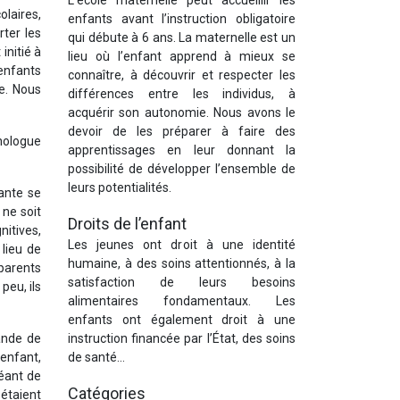
L’école maternelle peut accueillir les
olaires,
enfants avant l’instruction obligatoire
rter les
qui débute à 6 ans. La maternelle est un
 initié à
lieu où l’enfant apprend à mieux se
enfants
connaître, à découvrir et respecter les
re. Nous
différences entre les individus, à
acquérir son autonomie. Nous avons le
devoir de les préparer à faire des
chologue
apprentissages en leur donnant la
possibilité de développer l’ensemble de
leurs potentialités.
nante se
 ne soit
Droits de l’enfant
itives,
Les jeunes ont droit à une identité
 lieu de
humaine, à des soins attentionnés, à la
 parents
satisfaction de leurs besoins
peu, ils
alimentaires fondamentaux. Les
enfants ont également droit à une
ande de
instruction financée par l’État, des soins
 enfant,
de santé…
éant de
Catégories
 étaient