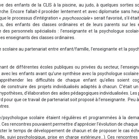
ive des enfants de la CLIS à la piscine, au judo, à quelques sorties sc
he. Encore fallait-il procéder lentement et avec diplomatie sans heu
 que le processus d’intégration «
psychosociale
» serait favorisé, s’il était
, des enfants des classes ordinaires et de leurs parents sur les 
 des personnels spécialisés : l’enseignante et la psychologue scolai
 des enseignants des classes ordinaires.
 scolaire au partenariat entre enfant/famille, l’enseignante et la psy
nant de différentes écoles publiques ou privées du secteur, l’enseig
e avec les enfants avant qu’une synthèse avec la psychologue scolaire
ppréhender les difficultés de chaque enfant qu’elles soient cogn
e construire des projets individualisés adaptés à chacun. C’était un
hypothèses, d’élaboration des aides pédagogiques individualisées. Les
 pour que ce travail de partenariat soit proposé à l’enseignante. Peu à 
ntres.
e/psychologue scolaire étaient régulières et programmées à la dem
. Ces rencontres pouvaient permettre d’apprécier l’évolution de chaque
pecter le temps de développement de chacun et de proposer le cas éch
lle, suivi psychologique, prise en charge extérieure…). Ces rencontres